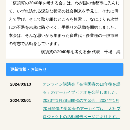
「横須賀の2040年を考える会」は、わが国の他都市に先んじ
て、いずれ訪れる深刻な状況の社会到来を予見し、それに備
えて学び、そして取り組むところを模索し、なによりも次世
代の不遇を未然に防ぐべく、手探りの活動を開始しました。
本会は、そんな思いから集まった多世代・多業種の一般市民
の有志で活動をしています。
横須賀の2040年を考える会 代表 千場 純
更新情報・お知らせ
2024/03/13
オンライン講演会「在宅医療の10年後を語
る」のアーカイブビデオを公開しました。
2024/02/01
2023年1月28日開催の学習会、2024年1月
20日開催の学習会のアーカイブは、人社プ
ロジェクトの活動報告ページにあります。